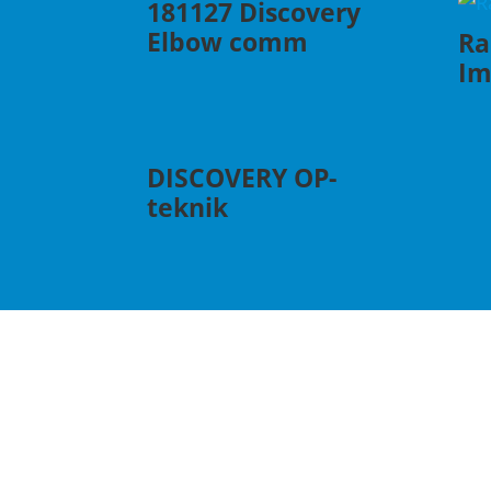
181127 Discovery
Elbow comm
Ra
Im
DISCOVERY OP-
teknik