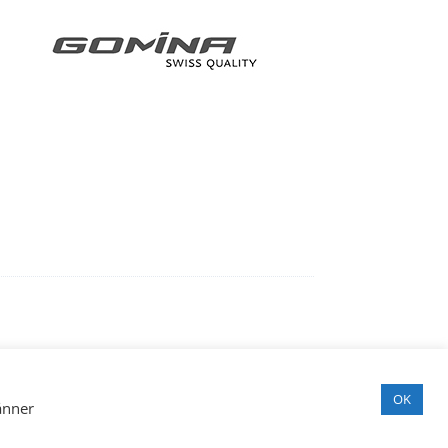
Kundservice/order
08-544 103 80
order@linksweden.se
OK
änner