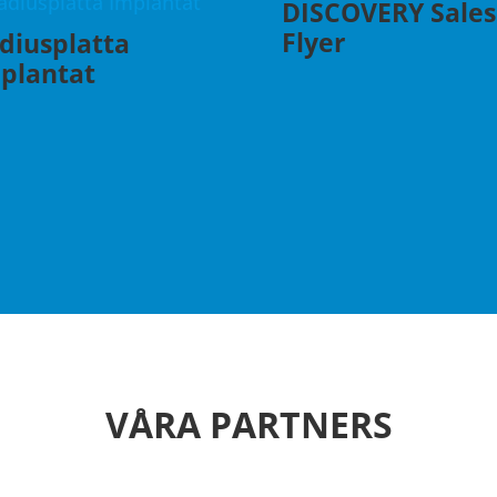
DISCOVERY Sales
Flyer
diusplatta
plantat
VÅRA PARTNERS