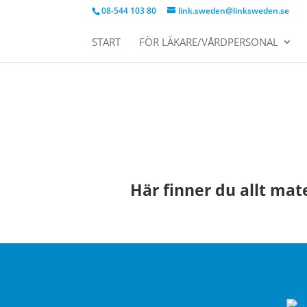
08-544 103 80
link.sweden@linksweden.se
START
FÖR LÄKARE/VÅRDPERSONAL
Här finner du
allt
mater