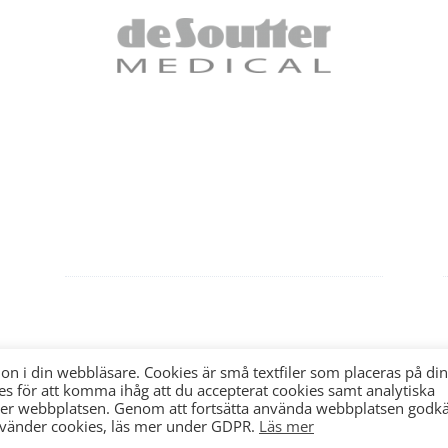
Dataskyddsombud
LINK Sweden AB
dpo@linksweden.se
Box 180
on i din webbläsare. Cookies är små textfiler som placeras på din
184 22 Åkersberga
s för att komma ihåg att du accepterat cookies samt analytiska
08-544 103 80
nder webbplatsen. Genom att fortsätta använda webbplatsen godk
använder cookies, läs mer under GDPR.
Läs mer